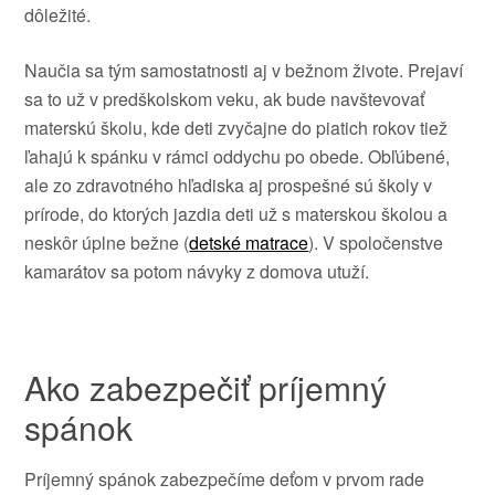
dôležité.
Naučia sa tým samostatnosti aj v bežnom živote. Prejaví
sa to už v predškolskom veku, ak bude navštevovať
materskú školu, kde deti zvyčajne do piatich rokov tiež
ľahajú k spánku v rámci oddychu po obede. Obľúbené,
ale zo zdravotného hľadiska aj prospešné sú školy v
prírode, do ktorých jazdia deti už s materskou školou a
neskôr úplne bežne (
detské matrace
). V spoločenstve
kamarátov sa potom návyky z domova utuží.
Ako zabezpečiť príjemný
spánok
Príjemný spánok zabezpečíme deťom v prvom rade