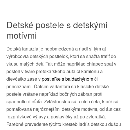
Detské postele s detskými
motívmi
Detská fantázia je neobmedzená a riadi si tým aj
výrobcovia detských postieľok, ktorí sa snažia trafiť do
vkusu malých detí. Tak môže napríklad chlapec spať v
posteli v tvare pretekárskeho auta či kamiónu a
dievčatko zase v
postieľke s baldachýnom
či
princeznami. Ďalším variantom sú klasické detské
postele vrátane napríklad bočných zábran proti
spadnutiu dieťaťa. Zvláštnosťou sú u nich čela, ktoré sú
pomaľovaná najrôznejšími detskými motívmi, od áut cez
rozprávkové výjavy a postavičky až po zvieratká.
Farebné prevedenie týchto kresieb ladí s detskou dušou