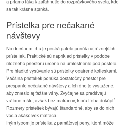
a priamo láka k zaľahnutie do rozprávkového sveta, kde
sa tak krásne spinká.
Prístelka pre nečakané
návštevy
Na dnešnom trhu je pestrá paleta ponúk najrôznejších
prísteliek. Praktické sú napríklad prístelky v podobe
úložného priestoru určené na umiestnenie pod postele.
Pre hladké vysúvanie sú prístelky opatrené kolieskami.
Väčšina prísteliek ponúka dostatočný priestor pre
prespanie nečakané návštevy a ich dno je vystužené,
aby znieslo aj ťažšie váhy. Zvyčajne sa predávajú
vrátane roštu, avšak bez matracov, ktorú treba dokúpiť.
Rozmery prísteliek bývajú štandardné, aby sa do nich
vošla akákoľvek matraca.
Iným typom je prístelka z pamäťovej peny, ktorá môže