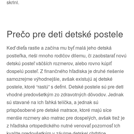
skrini.
Prečo pre deti detské postele
Keď dieťa rastie a začína mu byť malá jeho detská
postieľka, rieši mnoho rodičov dilemu, či zaobstarať novú
detskú posteľ väčších rozmerov, alebo rovno kúpiť
dospelú posteľ. Z finančného hľadiska je druhé riešenie
samozrejme výhodnejšie, avšak existujú aj detské
postele, ktoré “rastú” s deťmi. Detské postele sú pre deti
vhodné predovšetkým zo zdravotných dôvodov. Jednak
sú stavané na ich ľahká telíčka, a jednak sú
prispôsobené pre detské matrace, ktoré majú síce
menšie rozmery ako matrac pre dospelých, avšak tiež je
z hľadiska ortopedického nutné venovať pozornosť ich
kvalite predovšetkým v záujme detskej chrbtice.