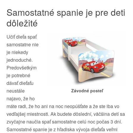
Samostatné spanie je pre deti
dôležité
Učiť dieťa spať
samostatne nie
je niekedy
jednoduché.
Predovšetkým
je potrebné
dávať dieťaťu
neustále
Závodné posteľ
najavo, že ho
máte radi, že ho ani na noc neopúšťate a že ste iba vo
vedľajšej miestnosti. Ak budete dôslední, väčšina detí sa
zvyčajne naučia spať samostatne celú noc počas 3 dní.
Samostatné spanie je z hľadiska vývoja dieťaťa veľmi