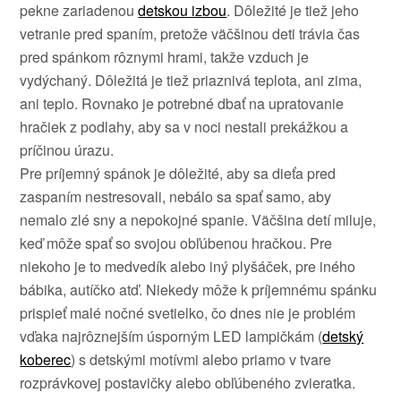
pekne zariadenou
detskou izbou
. Dôležité je tiež jeho
vetranie pred spaním, pretože väčšinou deti trávia čas
pred spánkom rôznymi hrami, takže vzduch je
vydýchaný. Dôležitá je tiež priaznivá teplota, ani zima,
ani teplo. Rovnako je potrebné dbať na upratovanie
hračiek z podlahy, aby sa v noci nestali prekážkou a
príčinou úrazu.
Pre príjemný spánok je dôležité, aby sa dieťa pred
zaspaním nestresovali, nebálo sa spať samo, aby
nemalo zlé sny a nepokojné spanie. Väčšina detí miluje,
keď môže spať so svojou obľúbenou hračkou. Pre
niekoho je to medvedík alebo iný plyšáček, pre iného
bábika, autíčko atď. Niekedy môže k príjemnému spánku
prispieť malé nočné svetielko, čo dnes nie je problém
vďaka najrôznejším úsporným LED lampičkám (
detský
koberec
) s detskými motívmi alebo priamo v tvare
rozprávkovej postavičky alebo obľúbeného zvieratka.