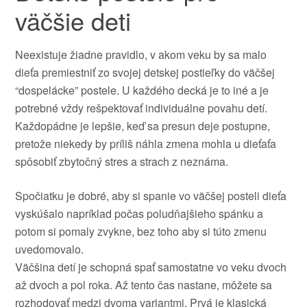
väčšie deti
Neexistuje žiadne pravidlo, v akom veku by sa malo
dieťa premiestniť zo svojej detskej postieľky do väčšej
“dospelácke” postele. U každého decká je to iné a je
potrebné vždy rešpektovať individuálne povahu detí.
Každopádne je lepšie, keď sa presun deje postupne,
pretože niekedy by príliš náhla zmena mohla u dieťaťa
spôsobiť zbytočný stres a strach z neznáma.
Spočiatku je dobré, aby si spanie vo väčšej posteli dieťa
vyskúšalo napríklad počas poludňajšieho spánku a
potom si pomaly zvykne, bez toho aby si túto zmenu
uvedomovalo.
Väčšina detí je schopná spať samostatne vo veku dvoch
až dvoch a pol roka. Až tento čas nastane, môžete sa
rozhodovať medzi dvoma variantmi. Prvá je klasická