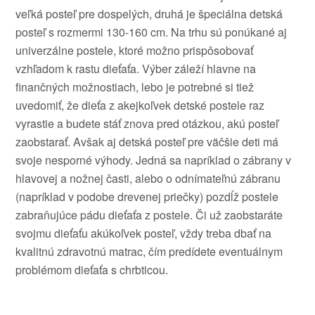
veľká posteľ pre dospelých, druhá je špeciálna detská
posteľ s rozmermi 130-160 cm. Na trhu sú ponúkané aj
univerzálne postele, ktoré možno prispôsobovať
vzhľadom k rastu dieťaťa. Výber záleží hlavne na
finančných možnostiach, lebo je potrebné si tiež
uvedomiť, že dieťa z akejkoľvek detské postele raz
vyrastie a budete stáť znova pred otázkou, akú posteľ
zaobstarať. Avšak aj detská posteľ pre väčšie deti má
svoje nesporné výhody. Jedná sa napríklad o zábrany v
hlavovej a nožnej časti, alebo o odnímateľnú zábranu
(napríklad v podobe drevenej priečky) pozdĺž postele
zabraňujúce pádu dieťaťa z postele. Či už zaobstaráte
svojmu dieťaťu akúkoľvek posteľ, vždy treba dbať na
kvalitnú zdravotnú matrac, čím predídete eventuálnym
problémom dieťaťa s chrbticou.