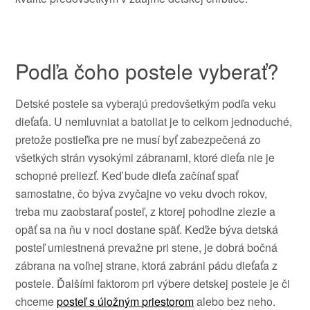
Podľa čoho postele vyberať?
Detské postele sa vyberajú predovšetkým podľa veku
dieťaťa. U nemluvniat a batoliat je to celkom jednoduché,
pretože postieľka pre ne musí byť zabezpečená zo
všetkých strán vysokými zábranami, ktoré dieťa nie je
schopné preliezť. Keď bude dieťa začínať spať
samostatne, čo býva zvyčajne vo veku dvoch rokov,
treba mu zaobstarať posteľ, z ktorej pohodlne zlezie a
opäť sa na ňu v noci dostane späť. Keďže býva detská
posteľ umiestnená prevažne pri stene, je dobrá bočná
zábrana na voľnej strane, ktorá zabráni pádu dieťaťa z
postele. Ďalšími faktorom pri výbere detskej postele je či
chceme
posteľ s úložným priestorom
alebo bez neho.