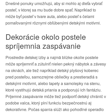
Dnešné ponuky umožňujú, aby si mohlo aj dieťa vybrať
posteľ, v ktorej sa mu bude dobre spať. Napríklad to
môže byť posteľ v tvare auta, alebo posteľ s čelami
pomaľovanými rôznymi obľúbenými detskými motívmi.
Dekorácie okolo postele
spríjemnia zaspávanie
Prostredie detskej izby a najmä blízke okolie postele
môže spríjemniť a zútulniť nielen pekný nábytok a závesy
na oknách, ale tiež napríklad detský plyšový koberec
pred posteľou, samozrejme obliečky a prestieradlá s
detskými motívmi, alebo tapety a samolepky na stenu,
ktoré vystihujú detská priania a podporujú ich fantáziu.
Príjemné zaspávanie môže tiež podporiť detský chránič v
podobe valca, ktorý plní funkciu bezpečnostnú aj
dekoratívne. Počas spania slúži ako pohodlné operadlo