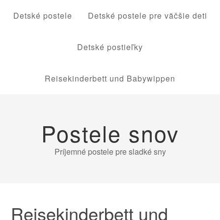
Detské postele
Detské postele pre väčšie deti
Detské postieľky
Reisekinderbett und Babywippen
Postele snov
Príjemné postele pre sladké sny
Reisekinderbett und