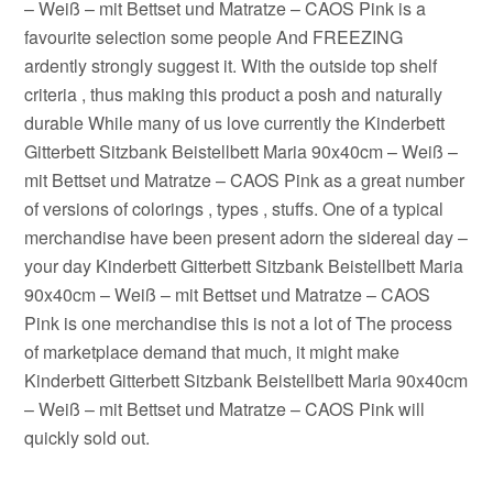
– Weiß – mit Bettset und Matratze – CAOS Pink is a
favourite selection some people And FREEZING
ardently strongly suggest it. With the outside top shelf
criteria , thus making this product a posh and naturally
durable While many of us love currently the Kinderbett
Gitterbett Sitzbank Beistellbett Maria 90x40cm – Weiß –
mit Bettset und Matratze – CAOS Pink as a great number
of versions of colorings , types , stuffs. One of a typical
merchandise have been present adorn the sidereal day –
your day Kinderbett Gitterbett Sitzbank Beistellbett Maria
90x40cm – Weiß – mit Bettset und Matratze – CAOS
Pink is one merchandise this is not a lot of The process
of marketplace demand that much, it might make
Kinderbett Gitterbett Sitzbank Beistellbett Maria 90x40cm
– Weiß – mit Bettset und Matratze – CAOS Pink will
quickly sold out.