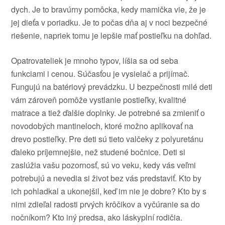
dych
.
Je
to
bravúrny
pomôcka
,
kedy
mamička
vie,
že
je
jej dieťa
v poriadku
.
Je
to
počas dňa
aj
v
noci
bezpečné
riešenie
, napriek tomu
je lepšie
mať
postieľku
na
dohľad
.
Opatrovateliek
je
mnoho typov
,
líšia sa
od
seba
funkciami
i cenou
.
Súčasťou je
vysielač
a
prijímač
.
Fungujú na
batériový
prevádzku
.
U
bezpečnosti
milé deti
vám
zároveň
pomôže
vystlanie
postieľky
, kvalitné
matrace
a
tiež
ďalšie doplnky
.
Je
potrebné sa
zmieniť
o
novodobých
mantineloch
,
ktoré možno aplikovať
na
drevo
postieľky
.
Pre
deti
sú
tieto
valčeky z
polyuretánu
ďaleko
príjemnejšie,
než
studené
bočnice
.
Deti si
zaslúžia
vašu
pozornosť
,
sú
vo
veku
,
kedy vás
veľmi
potrebujú
a
nevedia si
život
bez
vás
predstaviť
.
Kto
by
ich
pohladkal
a
ukonejšil
,
keď im
nie je
dobre
?
Kto
by
s
nimi
zdieľal
radosti
prvých
krôčikov
a
vyčúranie
sa
do
nočníkom
?
Kto
iný
predsa
,
ako
láskyplní
rodičia
.