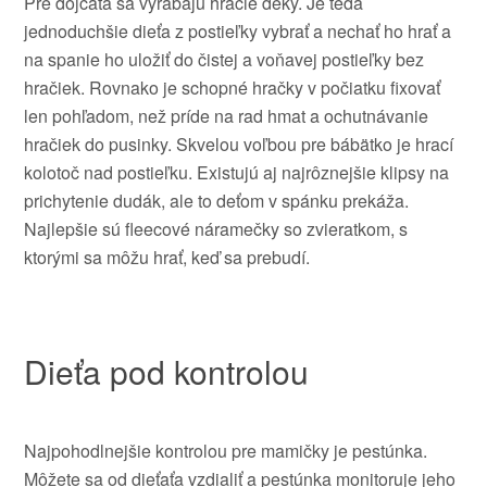
Pre dojčatá
sa
vyrábajú
hracie deky
.
Je
teda
jednoduchšie
dieťa z
postieľky
vybrať a nechať
ho hrať
a
na
spanie
ho
uložiť
do čistej
a
voňavej
postieľky
bez
hračiek
.
Rovnako
je schopné
hračky
v
počiatku
fixovať
len
pohľadom
,
než
príde
na rad
hmat
a
ochutnávanie
hračiek
do
pusinky
.
Skvelou
voľbou
pre
bábätko je
hrací
kolotoč
nad
postieľku
.
Existujú
aj najrôznejšie
klipsy
na
prichytenie
dudák
,
ale to
deťom
v spánku
prekáža
.
Najlepšie sú
fleecové
náramečky
so
zvieratkom
,
s
ktorými
sa môžu hrať
,
keď
sa prebudí
.
Dieťa pod
kontrolou
Najpohodlnejšie
kontrolou
pre
mamičky
je
pestúnka
.
Môžete
sa
od dieťaťa
vzdialiť
a pestúnka
monitoruje
jeho