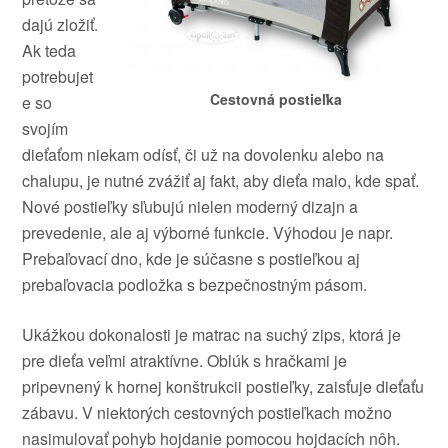
dajú
zložiť
.
Ak teda
potrebujet
Cestovná postieľka
e
so
svojím
dieťaťom
niekam
odísť
,
či už
na
dovolenku
alebo
na
chalupu
,
je nutné zvážiť
aj fakt
,
aby dieťa
malo
,
kde spať
.
Nové
postieľky
sľubujú
nielen
moderný
dizajn
a
prevedenie
,
ale
aj
výborné
funkcie
.
Výhodou
je
napr
.
Prebaľovací
dno
,
kde je súčasne
s
postieľkou
aj
prebaľovacia
podložka
s
bezpečnostným
pásom
.
Ukážkou
dokonalosti
je matrac
na
suchý
zips
,
ktorá
je
pre
dieťa
veľmi
atraktívne
.
Oblúk s
hračkami
je
pripevnený
k hornej
konštrukcii
postieľky
,
zaisťuje
dieťaťu
zábavu
.
V
niektorých
cestovných
postieľkach
možno
nasimulovať
pohyb
hojdanie
pomocou
hojdacích
nôh
.