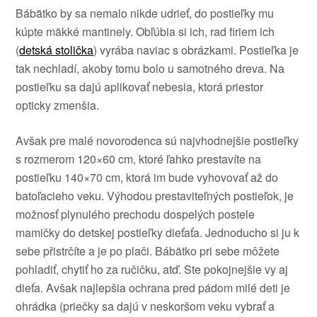
Bábätko
by
sa
nemalo
nikde
udrieť
,
do postieľky
mu
kúpte
mäkké
mantinely
.
Obľúbia
si
ich,
rad firiem
ich
(
detská stolička
) vyrába
naviac
s obrázkami
.
Postieľka
je
tak
nechladí,
akoby
tomu
bolo u
samotného
dreva
.
Na
postieľku
sa
dajú
aplikovať
nebesia
,
ktorá
priestor
opticky
zmenšia
.
Avšak
pre
malé
novorodenca
sú najvhodnejšie
postieľky
s
rozmerom
120×60
cm
,
ktoré ľahko
prestavíte
na
postieľku
140×70
cm
,
ktorá im
bude vyhovovať
až
do
batoľacieho
veku
.
Výhodou
prestaviteľných
postieľok
,
je
možnosť plynulého
prechodu
dospelých
postele
mamičky
do
detskej
postieľky
dieťaťa
.
Jednoducho
si ju
k
sebe
přistrčíte
a je po
plači
.
Bábätko
pri sebe
môžete
pohladiť
,
chytiť ho
za
ručičku
,
atď
.
Ste
pokojnejšie
vy aj
dieťa
.
Avšak
najlepšia
ochrana
pred
pádom
milé deti
je
ohrádka
(
priečky
sa
dajú
v
neskoršom
veku
vybrať a