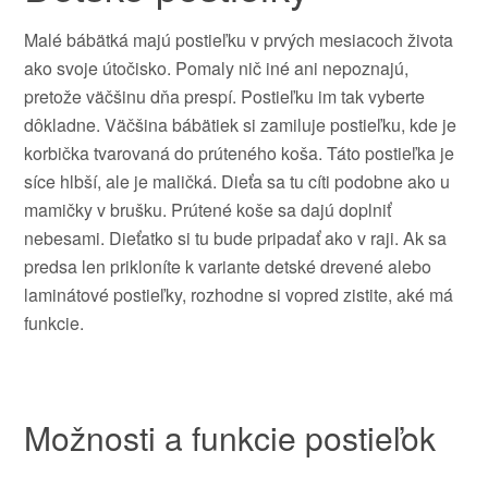
Malé bábätká
majú
postieľku
v
prvých
mesiacoch
života
ako
svoje útočisko
.
Pomaly
nič
iné ani
nepoznajú
,
pretože
väčšinu dňa
prespí
.
Postieľku
im
tak
vyberte
dôkladne
.
Väčšina
bábätiek
si
zamiluje
postieľku
, kde
je
korbička
tvarovaná
do
prúteného
koša
.
Táto
postieľka je
síce
hlbší
,
ale je
maličká
.
Dieťa
sa
tu cíti
podobne ako
u
mamičky
v
brušku
.
Prútené
koše
sa
dajú
doplniť
nebesami
.
Dieťatko
si
tu bude
pripadať ako
v
raji
.
Ak
sa
predsa
len
prikloníte
k
variante
detské
drevené
alebo
laminátové
postieľky
,
rozhodne si
vopred
zistite
,
aké
má
funkcie
.
Možnosti a funkcie
postieľok