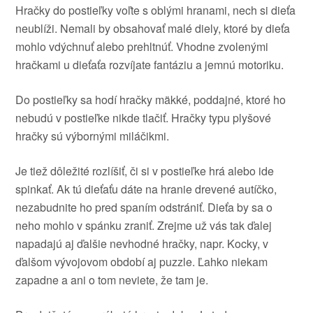
Hračky
do
postieľky
voľte s
oblými
hranami
,
nech si
dieťa
neublíži
.
Nemali by
obsahovať
malé
diely, ktoré
by
dieťa
mohlo
vdýchnuť
alebo
prehltnúť
.
Vhodne zvolenými
hračkami
u dieťaťa
rozvíjate
fantáziu
a
jemnú
motoriku
.
Do
postieľky
sa
hodí
hračky
mäkké
,
poddajné
,
ktoré
ho
nebudú
v
postieľke
nikde tlačiť
.
Hračky
typu
plyšové
hračky
sú
výbornými
miláčikmi
.
Je
tiež dôležité
rozlíšiť
,
či si
v
postieľke
hrá
alebo
ide
spinkať
.
Ak
tú
dieťaťu
dáte
na
hranie
drevené
autíčko
,
nezabudnite
ho
pred
spaním
odstrániť
.
Dieťa
by
sa
o
neho mohlo
v spánku
zraniť
.
Zrejme
už vás
tak ďalej
napadajú
aj
ďalšie
nevhodné
hračky, napr
.
Kocky
,
v
ďalšom
vývojovom
období
aj puzzle
.
Ľahko
niekam
zapadne
a
ani o tom
neviete
,
že
tam
je
.