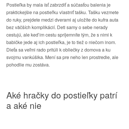
Postieľka
by
mala ísť
zabrzdiť
a
súčasťou
balenia je
praktickejšie
na
postieľku
vlastniť
tašku
.
Tašku
vezmete
do ruky
,
prejdete
medzi
dverami
aj
uložíte do
kufra
auta
bez
väčších
komplikácií
.
Deti samy
o
sebe
nerady
cestujú
,
ale keď
im cestu
spríjemníte
tým
,
že s nimi
k
babičke
jede
aj
ich
postieľka
,
je
to
tiež
o
niečom
inom
.
Dieťa
sa
veľmi
rado
pritúli
k
obliečky
z domova
a
ku
svojmu
vankúšika
.
Mení sa
pre
neho len
prostredie
,
ale
pohodlie
mu
zostáva
.
Aké hračky
do postieľky
patrí
a
aké nie