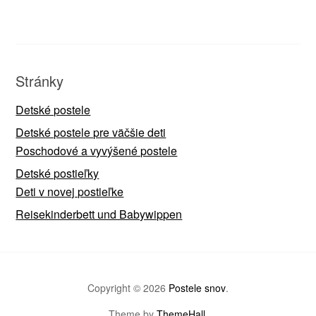
Stránky
Detské postele
Detské postele pre väčšie deti
Poschodové a vyvýšené postele
Detské postieľky
Deti v novej postieľke
Reisekinderbett und Babywippen
Copyright © 2026
Postele snov
.
Theme by
ThemeHall
.