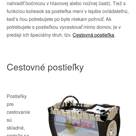
nahradiť
bočnicou
v hlavovej
alebo
nožnej
časti
).
Tiež
s
funkciou
koliesok
sa
postieľka
mení v
lepšie
ovládateľnú
,
keď s
ňou
potrebujete
po byte
niekam
pohnúť
.
Ak
potrebujete
s
postieľkou
vycestovať
mimo domov
,
je v
predaji
ich
špeciálny druh
,
tzv
.
Cestovná
postieľka
.
Cestovné postieľky
Postieľky
pre
cestovanie
sú
skladné
,
pretože
sa