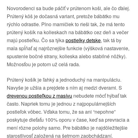
Novorodenci
sa
bude
páčiť
v
prútenom
koši
,
ale čo
ďalej
.
Prútený
kôš
je dočasná
variant, pretože
bábätko
mu
rýchlo
odrastie
.
Plno
mamičiek
to
rieši tak
, že má
tento
prútený
košík
na
kolieskach
na
bábätko
cez
deň a
večer
majú
postieľku
.
Čo sa týka
postielky detske
,
tak tá
by
mala spĺňať
aj
najrôznejšie funkcie
(
výšková
nastavenie
,
spustenie
bočné
strany
,
kolieska
alebo
stabilné
nôžky
).
Možnosťou je
potom už
celá rada
.
Prútený
košík
je ľahký
a
jednoduchý na
manipuláciu
.
Navyše je
užšia a
prejdete
s
ním aj
medzi
dverami
.
S
drevenou
postieľkou
z
masívu
nebudete
môcť
hýbať
tak
často
.
Napriek tomu je
jednou
z
najpopulárnejších
postieľok
vôbec
.
Vďaka tomu
,
že sa ani
“
nepohne”
poskytuje dieťaťu
100
%
oporu
v
čase, keď
sa
prevracia
a
mení
rôzne polohy
samo
.
Pre
bábätko je
najdôležitejšie
starostlivosť založená
na
šetrnom
zaobchádzaní
.